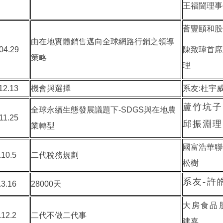
王福闓理事
薈豐頤和股
由在地實體銷售邁向全球網路行銷之領導
04.29
陳致瑋首席
策略
理
12.13
機會與選擇
系友:杜宇
蘆竹坑子
全球永續生態發展議題下-SDGS與在地農
11.25
邱振淵理
業轉型
國富浩華聯
.10.5
二代稅務規劃
松樹
系友
許
-
.3.16
28000天
大房食品
.12.2
二代不做二代事
建嘉