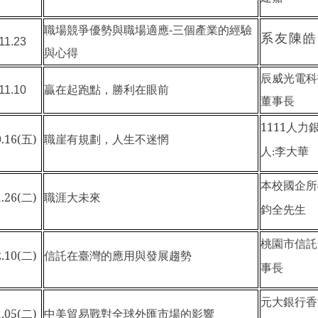
職場競爭優勢與職場適應-三個產業的經驗
系友陳皓
11.23
與心得
辰威光電科
，勝利在眼前
11.10
贏在起跑點
董事長
1111
人力
.16(
五)
職崖有規劃，人生不迷惘
人
:李大華
本校國企所
.26(
二)
職涯大未來
鈞全先生
桃園市信託
.10(
二)
信託在臺灣的應用與發展趨勢
事長
元大銀行香
.05(
二)
中美貿易戰對全球外匯市場的影響