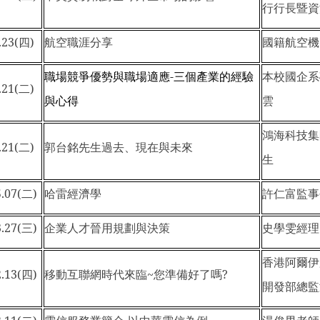
行行長暨資
.23(
四)
航空職涯分享
國籍航空機師
職場競爭優勢與職場適應-三個產業的經驗
本校國企系
.21(
二)
與心得
雲
鴻海科技集
.21(
二)
郭台銘先生過去、現在與未來
生
.07(
二)
哈雷經濟學
許仁富監事
.27(
三)
企業人才晉用規劃與決策
史學雯經理
香港阿爾伊
.13(
四)
移動互聯網時代來臨~您準備好了嗎?
開發部總監