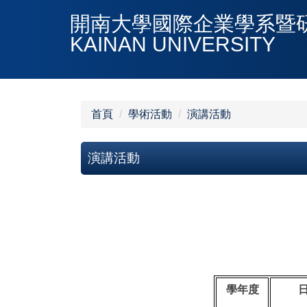
跳
開南大學國際企業學系暨研究所DE
到
KAINAN UNIVERSITY
主
要
內
容
區
首頁
學術活動
演講活動
演講活動
學年度