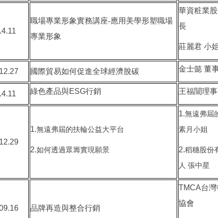
華資粧業股
職場專業形象實務講座
-
應用美學形塑職場
長
.4.11
專業形象
莊麗君 小
金士懿
董
12.27
國際貿易如何促進全球經濟脫碳
綠色產品與ESG行銷
王福闓理事
.4.11
1.
無遠弗屆
1.
無遠弗屆的扶輪公益大平台
素月小姐
12.29
2.
2.
如何透過眾籌實現願景
稻穗股份
人
張中星
TMCA台
協會
09.16
品牌再造與整合行銷