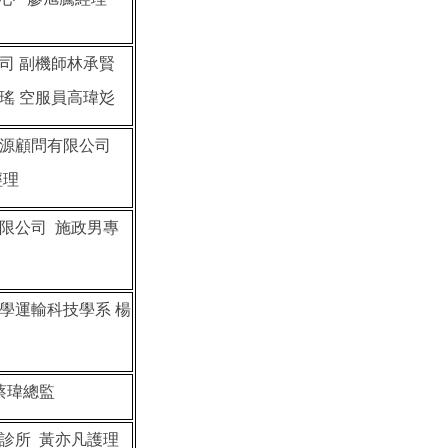
司 副機師林承賢
瑤 空服員高瑋彣
源顧問有限公司
經理
限公司 施政男專
學運輸科技學系 楊
蔡瑋總監
診所 黃亦凡護理