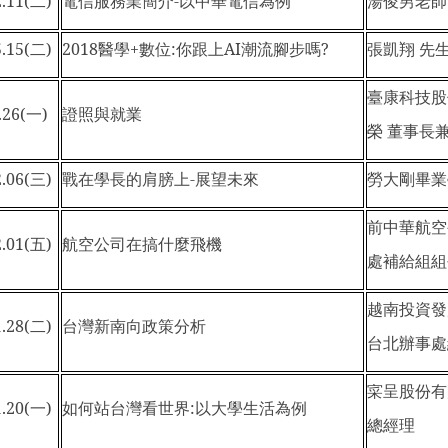
.11(
二)
電信服務業簡介-以中華電信為例
湯俊男老師
.15(
二)
2018
醫學+數位:你跟上AI潮流腳步嗎?
張凱翔 先
臺康科技股
.26(
一)
證照與就業
榮 董事長
.06(
三)
戰在學長的肩膀上-展望未來
勞大剛畢業
前中華航空
.01(
五)
航空公司在搞什麼飛機
處補給組組
越南投資
.28(
二)
台灣新南向政策分析
台北辦事處
寀呈股份有
.20(
一)
如何站台灣看世界:以大學生活為例
總經理