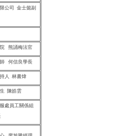
限公司 金士懿副
院 熊誦梅法官
師 何信良學長
持人 林書煒
生 陳皓雲
服處員工關係組
長
心 廖旭騰經理