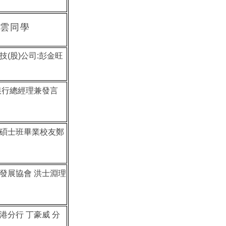
雲同學
技(股)公司:彭金旺
銀行總經理兼發言
碩士班畢業校友鄭
發展協會 洪士淵理
港分行 丁豪威 分