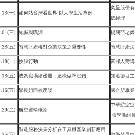
寀呈股份有
.13(
一)
如何站台灣看世界:以大學生活為例
總經理
.01(
三)
知識與職涯
楊興亞老師
.28(
五)
智慧財產權對企業決策之重要性
智慧財產法
.18(
二)
換腦行動
富邦人壽講
.13(
五)
成為職場績優股，這樣做準沒錯!
知名節目主
.16(
五)
學長姐回校座談
國企所畢業
中華航空空
.29(
二)
航空運輸概論
張學廉組
製造服務決策分析在工具機產業創新應用
.25(
五)
中衛發展中