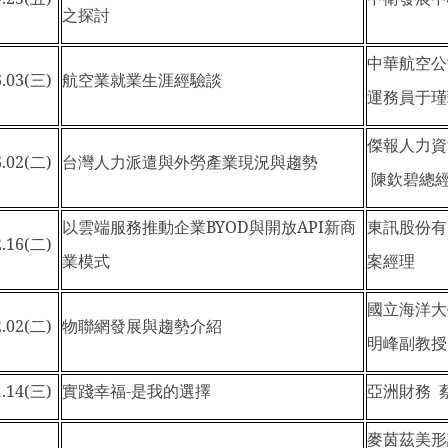
之探討
中華航空公
.03(
三)
航空業就業生涯經驗談
運務員于瑾
傑報人力資
.02(
二)
台灣人力派遣與外勞產業現況與趨勢
陳欽碧總
以雲端服務推動企業BYOD與開放API新商
東訊股份有
.16(
二)
業模式
案經理
國立海洋大
.02(
二)
物聯網發展與趨勢介紹
明峰副教授
.14(
三)
實踐幸福-是我的選擇
亞洲財務 
麥茵茲美形