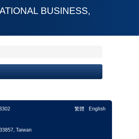
ONAL BUSINESS,
3302
繁體
English
3857, Taiwan