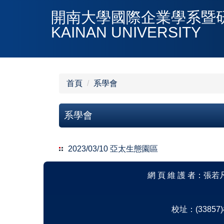
跳
開南大學國際企業學系暨研究所DE
到
KAINAN UNIVERSITY
主
要
內
容
區
首頁
系學會
系學會
2023/03/10 亞太生態園區
網 頁 維 護 者：張若凡 Em
校址：(33857)桃