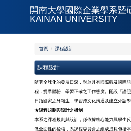
跳
開南大學國際企業學系暨研究所DE
到
KAINAN UNIVERSITY
主
要
內
容
區
首頁
課程設計
課程設計
隨著全球化的發展日深，對於具有國際觀及國際語
程，提早體驗、學習正確之工作態度。開設「證照
日語國家之外籍生，學習跨文化溝通及建立外語學
★
課程規劃與設計之機制
本系之課程規劃與設計，係依據核心能力與學生反
做全面性的檢核，系課程委員會之組成成員包括本