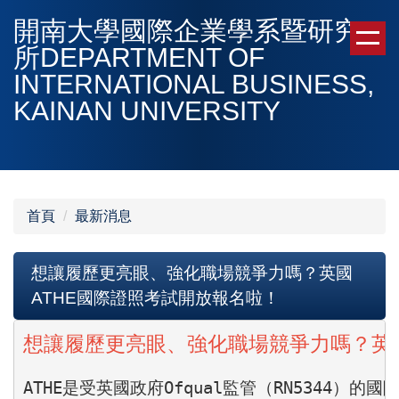
跳
開南大學國際企業學系暨研究
到
所DEPARTMENT OF
主
INTERNATIONAL BUSINESS,
要
內
KAINAN UNIVERSITY
容
區
首頁
最新消息
想讓履歷更亮眼、強化職場競爭力嗎？英國
ATHE國際證照考試開放報名啦！
想讓履歷更亮眼、強化職場競爭力嗎？英國
ATHE是受英國政府Ofqual監管（RN534