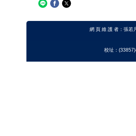
網 頁 維 護 者：張若凡 Em
校址：(33857)桃