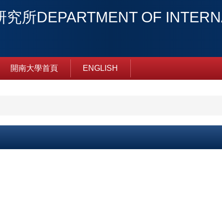
PARTMENT OF INTERNATI
開南大學首頁
ENGLISH