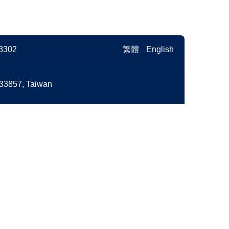
3302
繁體
English
3857, Taiwan