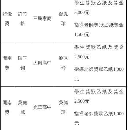
學生獎狀乙紙及獎金
元
3,000
特優
許竹
顏鳳
三民家商
獎
榕
珍
指導老師獎狀乙紙獎金
元
1,500
學生獎狀乙紙及獎金
元
2,500
開南
陳玉
劉秀
大興高中
獎
翎
玲
指導老師獎狀乙紙
1,000
元
學生獎狀乙紙及獎金
元
2,500
開南
吳庭
吳佩
光華高中
獎
威
珊
指導老師獎狀乙紙
1,000
元