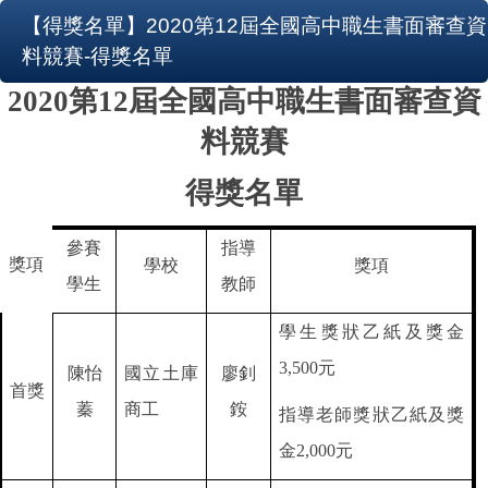
【得獎名單】2020第12屆全國高中職生書面審查資
料競賽-得獎名單
第
屆全國高中職生書面審查資
2020
12
料競賽
得獎名單
參賽
指導
獎項
學校
獎項
學生
教師
學生獎狀乙紙及獎金
元
3,500
陳怡
國立土庫
廖釗
首獎
蓁
商工
銨
指導老師獎狀乙紙及獎
金
元
2,000